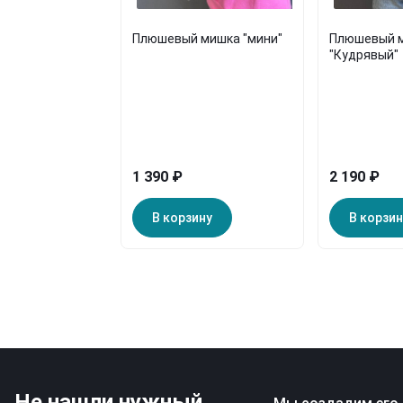
Плюшевый мишка "мини"
Плюшевый 
"Кудрявый"
1 390 ₽
2 190 ₽
В корзину
В корзин
Не нашли нужный