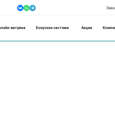
Зака
+7 (951) 618 00
Ежедневно: 8:00-2
нлайн-витрина
Бонусная система
Акции
Компа