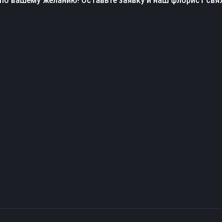
по вашему желанию! Оставьте заявку и наш флорист свя