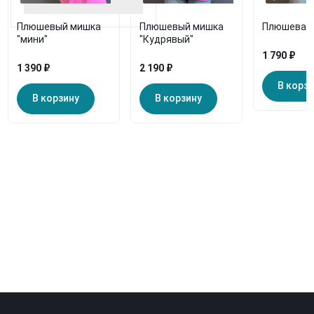
Плюшевый мишка
Плюшевый мишка
Плюшевая 
"мини"
"Кудрявый"
1 790 ₽
1 390 ₽
2 190 ₽
В корз
В корзину
В корзину