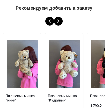
Рекомендуем добавить к заказу
Плюшевый мишка
Плюшевый мишка
Плюшевая 
"мини"
"Кудрявый"
1 790 ₽