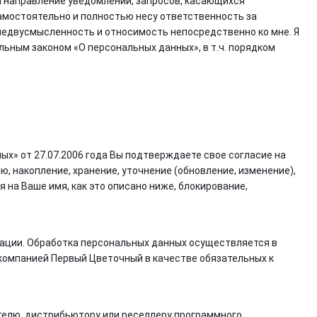
я направление уведомлений, запросов, касающихся
самостоятельно и полностью несу ответственность за
недвусмысленность и относимость непосредственно ко мне. Я
ьным законом «О персональных данных», в т.ч. порядком
х» от 27.07.2006 года Вы подтверждаете свое согласие на
 накопление, хранение, уточнение (обновление, изменение),
на Ваше имя, как это описано ниже, блокирование,
ции. Обработка персональных данных осуществляется в
 компанией Первый Цветочный в качестве обязательных к
елю, дистрибьютору или реселлеру программного