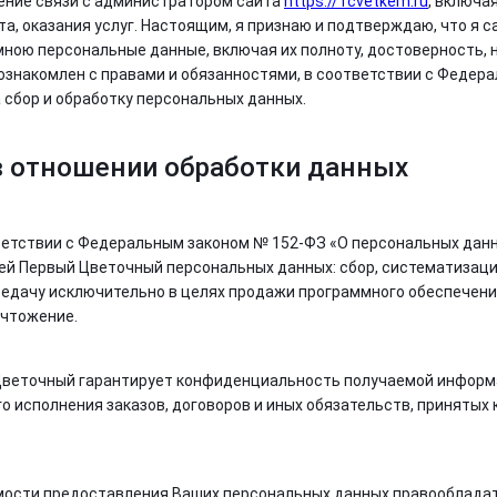
ение связи с администратором сайта
https://1cvetkem.ru
, включа
а, оказания услуг. Настоящим, я признаю и подтверждаю, что я 
ною персональные данные, включая их полноту, достоверность, 
ознакомлен с правами и обязанностями, в соответствии с Федерал
а сбор и обработку персональных данных.
в отношении обработки данных
етствии с Федеральным законом № 152-ФЗ «О персональных данны
ей Первый Цветочный персональных данных: сбор, систематизацию,
едачу исключительно в целях продажи программного обеспечения 
ичтожение.
веточный гарантирует конфиденциальность получаемой информа
о исполнения заказов, договоров и иных обязательств, принятых
мости предоставления Ваших персональных данных правообладат