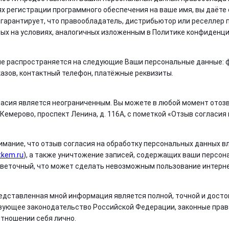
ях регистрации программного обеспечения на ваше имя, вы даёте
гарантирует, что правообладатель, дистрибьютор или реселлер
ых на условиях, аналогичных изложенным в Политике конфиденц
е распространяется на следующие Ваши персональные данные: фа
казов, контактный телефон, платёжные реквизиты.
ласия является неограниченным. Вы можете в любой момент отоз
г. Кемерово, проспект Ленина, д. 116А, с пометкой «Отзыв согласи
мание, что отзыв согласия на обработку персональных данных вл
tkem.ru
), а также уничтожение записей, содержащих ваши персон
веточный, что может сделать невозможным пользование интерн
редставленная мной информация является полной, точной и досто
ующее законодательство Российской Федерации, законные права
отношении себя лично.