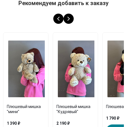
Рекомендуем добавить к заказу
Плюшевый мишка
Плюшевый мишка
Плюшевая 
"мини"
"Кудрявый"
1 790 ₽
1 390 ₽
2 190 ₽