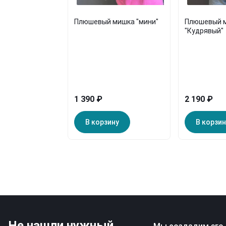
Плюшевый мишка "мини"
Плюшевый 
"Кудрявый"
1 390 ₽
2 190 ₽
В корзину
В корзин
Не нашли нужный