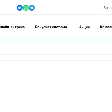
Зака
+7 (951) 618 00
Ежедневно: 8:00-2
нлайн-витрина
Бонусная система
Акции
Компа