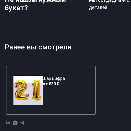
Мы создадим его 
букет?
деталей.
Ранее вы смотрели
Шар цифра
от 830 ₽