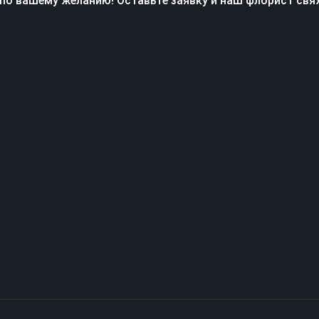
по вашему желанию! Оставьте заявку и наш флорист свя