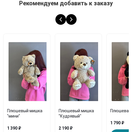
Рекомендуем добавить к заказу
Плюшевый мишка
Плюшевый мишка
Плюшевая 
"мини"
"Кудрявый"
1 790 ₽
1 390 ₽
2 190 ₽