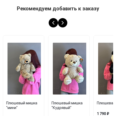
Рекомендуем добавить к заказу
Плюшевый мишка
Плюшевый мишка
Плюшевая 
"мини"
"Кудрявый"
1 790 ₽