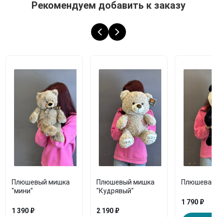
Рекомендуем добавить к заказу
Плюшевый мишка
Плюшевый мишка
Плюшевая 
"мини"
"Кудрявый"
1 790 ₽
1 390 ₽
2 190 ₽