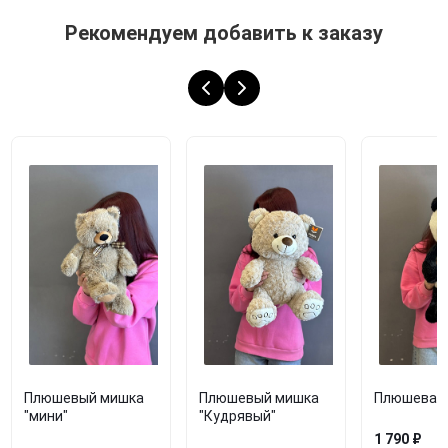
Рекомендуем добавить к заказу
Плюшевый мишка
Плюшевый мишка
Плюшевая 
"мини"
"Кудрявый"
1 790 ₽