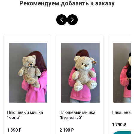
Рекомендуем добавить к заказу
Плюшевый мишка
Плюшевый мишка
Плюшевая 
"мини"
"Кудрявый"
1 790 ₽
1 390 ₽
2 190 ₽