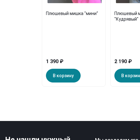
Плюшевый мишка "мини"
Плюшевый 
"Кудрявый"
1 390 ₽
2 190 ₽
В корзину
В корзин
Не нашли нужный