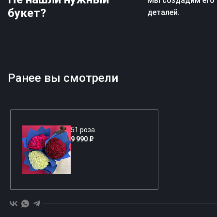
Мы создадим его 
букет?
деталей.
Ранее вы смотрели
51 роза
9 990 ₽