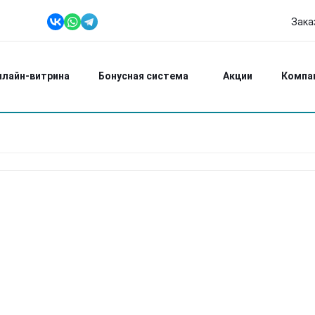
Зака
+7 (951) 618 00
Ежедневно: 8:00-2
нлайн-витрина
Бонусная система
Акции
Компа