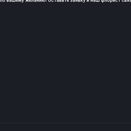
по вашему желанию! Оставьте заявку и наш флорист свя