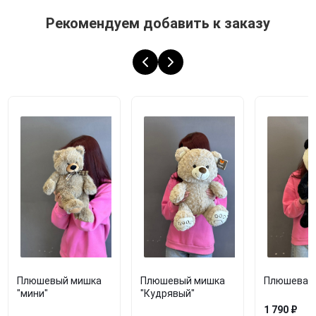
Рекомендуем добавить к заказу
Плюшевый мишка
Плюшевый мишка
Плюшевая 
"мини"
"Кудрявый"
1 790 ₽