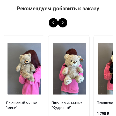
Рекомендуем добавить к заказу
Плюшевый мишка
Плюшевый мишка
Плюшевая 
"мини"
"Кудрявый"
1 790 ₽