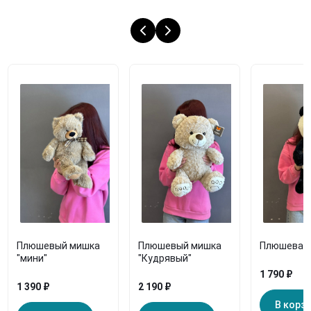
Плюшевый мишка
Плюшевый мишка
Плюшевая 
"мини"
"Кудрявый"
1 790 ₽
1 390 ₽
2 190 ₽
В корз