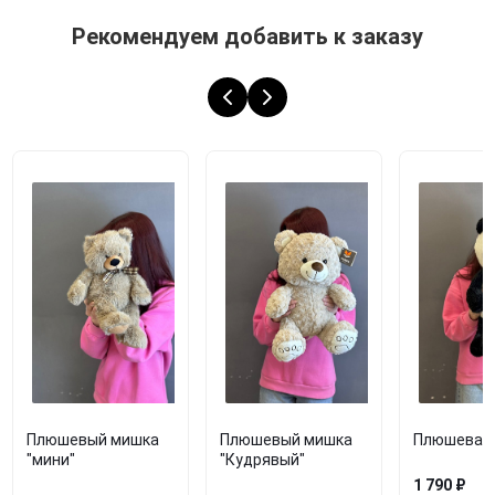
Рекомендуем добавить к заказу
Плюшевый мишка
Плюшевый мишка
Плюшевая 
"мини"
"Кудрявый"
1 790 ₽