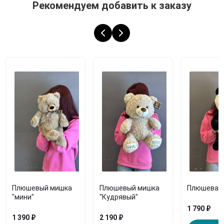
Рекомендуем добавить к заказу
Плюшевый мишка
Плюшевый мишка
Плюшевая 
"мини"
"Кудрявый"
1 790 ₽
1 390 ₽
2 190 ₽