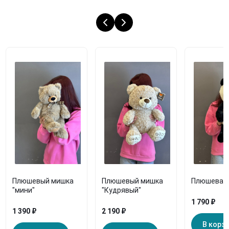
Плюшевый мишка
Плюшевый мишка
Плюшевая 
"мини"
"Кудрявый"
1 790 ₽
1 390 ₽
2 190 ₽
В корз