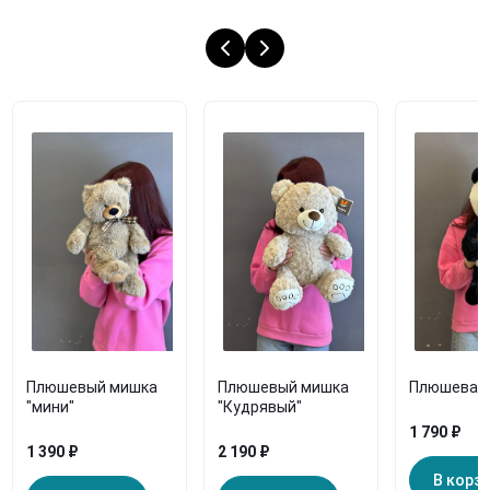
Плюшевый мишка
Плюшевый мишка
Плюшевая 
"мини"
"Кудрявый"
1 790 ₽
1 390 ₽
2 190 ₽
В корз