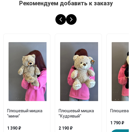
Рекомендуем добавить к заказу
Плюшевый мишка
Плюшевый мишка
Плюшевая 
"мини"
"Кудрявый"
1 790 ₽
1 390 ₽
2 190 ₽