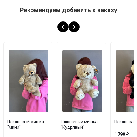
Рекомендуем добавить к заказу
Плюшевый мишка
Плюшевый мишка
Плюшевая 
"мини"
"Кудрявый"
1 790 ₽