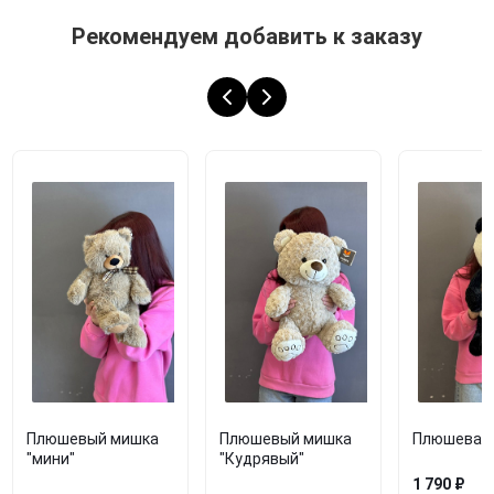
Рекомендуем добавить к заказу
Плюшевый мишка
Плюшевый мишка
Плюшевая 
"мини"
"Кудрявый"
1 790 ₽